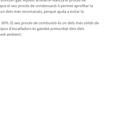
ilitzen gas. Aquest artefacte realitza el procés de
ja que el seu procés de condensació li permet aprofitar la
s un dels més recomanats, perquè ajuda a evitar la
 30%. El seu procés de combustió és un dels més sòlids de
tipus d'escalfadors és gairebé primordial dins dels
medi ambient.