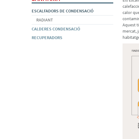
Els Escal
calefacci
ESCALFADORS DE CONDENSACIÓ
calor que
contamin
RADIANT
Aquest t
CALDERES CONDENSACIÓ
mercat, j
habitatge
RECUPERADORS