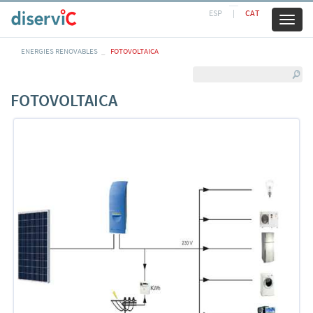
ESP
|
CAT
Toggl
naviga
ENERGIES RENOVABLES
FOTOVOLTAICA
FOTOVOLTAICA