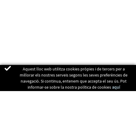
Aquest lloc web utilitza cookies pròpies i de tercers per a
millorar els nostres serveis segons les seves preferències de
navegació. Si continua, entenem que accepta el seu ús. Pot
informar-se sobre la nostra política de cookies
aquí
ENERGIA RENOVABLES
CALEFACCIÓ
RECUPERADORS
CLIMATITZACIÓ
CONTACTE