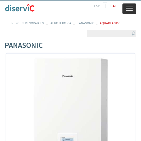
ESP
|
CAT
Toggl
naviga
ENERGIES RENOVABLES
AEROTÈRMICA
PANASONIC
AQUAREA SDC
PANASONIC