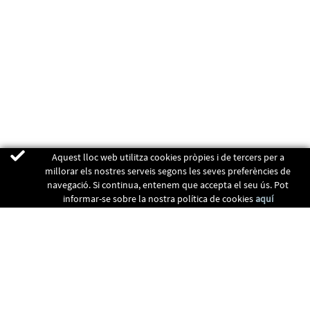
Aquest lloc web utilitza cookies pròpies i de tercers per a
millorar els nostres serveis segons les seves preferències de
navegació. Si continua, entenem que accepta el seu ús. Pot
informar-se sobre la nostra política de cookies
aquí
ENERGIA RENOVABLES
CALEFACCIÓ
RECUPERADORS
CLIMATITZACIÓ
CONTACTE