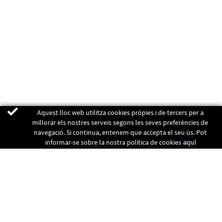
Aquest lloc web utilitza cookies pròpies i de tercers per a
millorar els nostres serveis segons les seves preferències de
navegació. Si continua, entenem que accepta el seu ús. Pot
informar-se sobre la nostra política de cookies
aquí
ENERGIA RENOVABLES
CALEFACCIÓ
RECUPERADORS
CLIMATITZACIÓ
CONTACTE