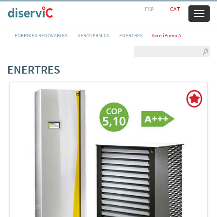
ESP
|
CAT
Toggl
naviga
ENERGIES RENOVABLES
AEROTÈRMICA
ENERTRES
Aero iPump A
ENERTRES