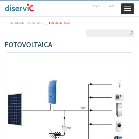
ESP
|
CAT
Toggl
naviga
ENERGIAS RENOVABLES
FOTOVOLTAICA
FOTOVOLTAICA