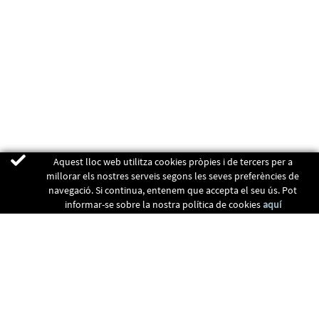
Aquest lloc web utilitza cookies pròpies i de tercers per a
millorar els nostres serveis segons les seves preferències de
navegació. Si continua, entenem que accepta el seu ús. Pot
informar-se sobre la nostra política de cookies
aquí
ENERGIA RENOVABLES
CALEFACCIÓ
RECUPERADORS
CLIMATITZACIÓ
CONTACTE