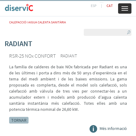
ESP
|
CAT
Toggl
naviga
CALEFACCIÓ I AIGUA CALENTA SANITÀRIA
RADIANT
RSR-25 NOx CONFORT
RADIANT
La família de calderes de baix NOx fabricada per Radiant es una
de les últimes i porta a dins més de 50 anys d’experiència en el
tema del medi ambient i de les baixes emissions. La gama
proposada es complerta, desde el model sols calefacció, sols
calefacció amb vàlvula de tres vies per connectar-les a un
acumulador extern i models amb producció d’aigua calenta
sanitària instantània més calefacció. Totes elles amb una
potencia tèrmica nominal de 26,60 kW.
TORNAR
Més informació