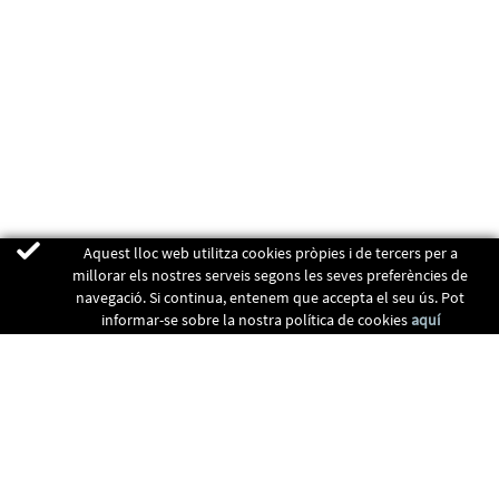
Aquest lloc web utilitza cookies pròpies i de tercers per a
millorar els nostres serveis segons les seves preferències de
navegació. Si continua, entenem que accepta el seu ús. Pot
informar-se sobre la nostra política de cookies
aquí
ENERGIA RENOVABLES
CALEFACCIÓ
RECUPERADORS
CLIMATITZACIÓ
CONTACTE