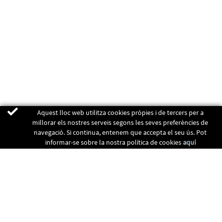
Aquest lloc web utilitza cookies pròpies i de tercers per a
millorar els nostres serveis segons les seves preferències de
navegació. Si continua, entenem que accepta el seu ús. Pot
informar-se sobre la nostra política de cookies
aquí
ENERGIA RENOVABLES
CALEFACCIÓ
RECUPERADORS
CLIMATITZACIÓ
CONTACTE