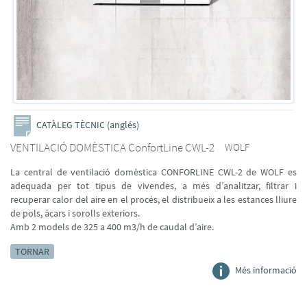
CATÀLEG TÈCNIC (anglés)
VENTILACIÓ DOMÈSTICA ConfortLine CWL-2
WOLF
La central de ventilació domèstica CONFORLINE CWL-2 de WOLF es
adequada per tot tipus de vivendes, a més d’analitzar, filtrar i
recuperar calor del aire en el procés, el distribueix a les estances lliure
de pols, àcars i sorolls exteriors.
Amb 2 models de 325 a 400 m3/h de caudal d’aire.
TORNAR
Més informació