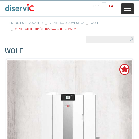
ESP
|
CAT
Toggl
naviga
ENERGIES RENOVABLES
VENTILACIÓ DOMÈSTICA
WOLF
VENTILACIÓ DOMÈSTICA ConfortLine CWL-2
WOLF