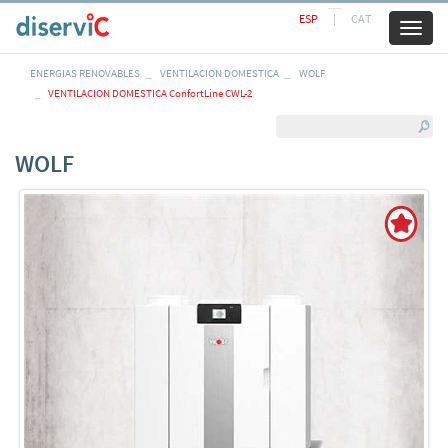
ESP
|
CAT
Toggl
naviga
ENERGIAS RENOVABLES
VENTILACION DOMESTICA
WOLF
VENTILACION DOMESTICA ConfortLine CWL-2
WOLF