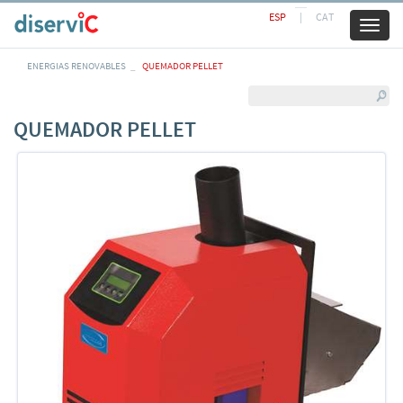
ESP
|
CAT
Toggl
naviga
ENERGIAS RENOVABLES
QUEMADOR PELLET
QUEMADOR PELLET