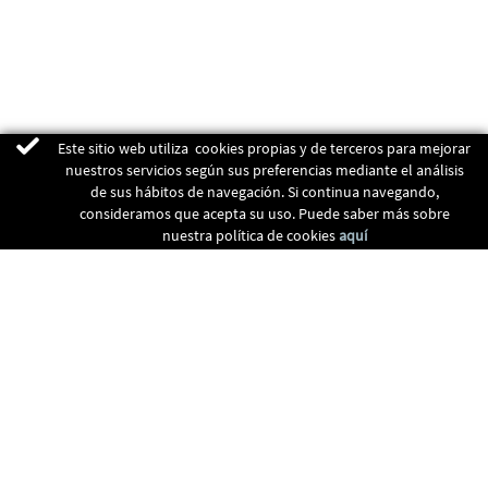
Este sitio web utiliza cookies propias y de terceros para mejorar
nuestros servicios según sus preferencias mediante el análisis
de sus hábitos de navegación. Si continua navegando,
consideramos que acepta su uso. Puede saber más sobre
nuestra política de cookies
aquí
ENERGIAS RENOVABLES
CALEFACCIÓN
RECUPERADORES
CLIMATIZACIÓN
CONTACTO
Francesc Sancliment (Parc Activitats Econòmiques), 85 - 08500 VIC,
BARCELONA
938895202