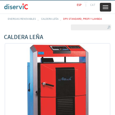
ESP
|
CAT
Toggl
naviga
ENERGIAS RENOVABLES
CALDERA LEÑA
DPX STANDARD, PROFI Y LAMBDA
CALDERA LEÑA